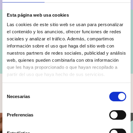
Esta página web usa cookies
Las cookies de este sitio web se usan para personalizar
el contenido y los anuncios, ofrecer funciones de redes
sociales y analizar el tráfico. Además, compartimos
Identifica tus síntomas haciendo el test
información sobre el uso que haga del sitio web con
REALIZA EL TEST
nuestros partners de redes sociales, publicidad y análisis
web, quienes pueden combinarla con otra información
que les haya proporcionado o que hayan recopilado a
partir del uso que haya hecho de sus servicios.
Cada mujer vive la perimenopausia
y la menopausia a su manera,
Selección
aprende a identificar tus síntomas
Necesarias
de
consentimiento
Preferencias