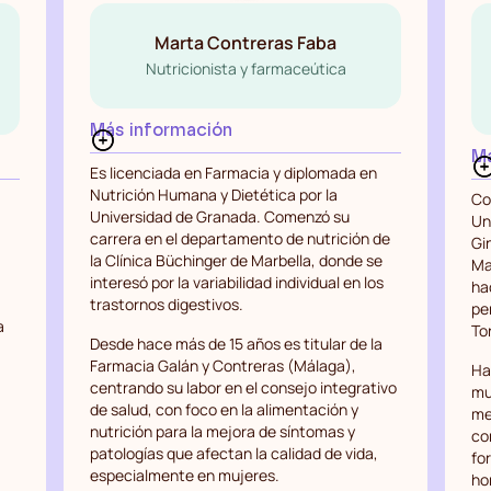
Marta Contreras Faba
Nutricionista y farmaceútica
Más información
Má
Es licenciada en Farmacia y diplomada en
Nutrición Humana y Dietética por la
Co
Universidad de Granada. Comenzó su
Un
carrera en el departamento de nutrición de
Gi
la Clínica Büchinger de Marbella, donde se
Ma
interesó por la variabilidad individual en los
ha
trastornos digestivos.
pe
a
To
Desde hace más de 15 años es titular de la
Farmacia Galán y Contreras (Málaga),
Ha
centrando su labor en el consejo integrativo
mu
de salud, con foco en la alimentación y
me
nutrición para la mejora de síntomas y
co
patologías que afectan la calidad de vida,
fo
especialmente en mujeres.
ho