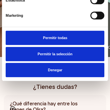
Estadística
Marketing
Permitir todas
Cansancio
So
Permitir la selección
Denegar
¿Tienes dudas?
¿Qué diferencia hay entre los
planes de Olira?