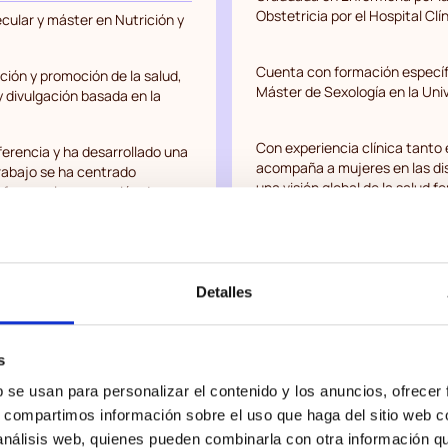
Obstetricia por el Hospital Cl
cular y máster en Nutrición y
Cuenta con formación específ
ción y promoción de la salud,
Máster de Sexología en la Uni
y divulgación basada en la
Con experiencia clínica tanto 
ferencia y ha desarrollado una
acompaña a mujeres en las dis
trabajo se ha centrado
una visión global de la salud f
 foco en la prevención de
ida. Es autora de
Más vida,
tora senior en proyectos de
Detalles
s
b se usan para personalizar el contenido y los anuncios, ofrecer
s, compartimos información sobre el uso que haga del sitio web 
 análisis web, quienes pueden combinarla con otra información q