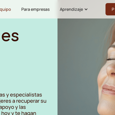
equipo
Para empresas
Aprendizaje
P
 es
as y especialistas
eres a recuperar su
apoyo y las
 hoy y te hagan