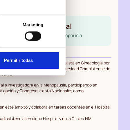
el Rodríguez Rabanal
Marketing
y Obstetra. Especialista en menopausia
Permitir todas
 Universidad de Salamanca y Especialista en Ginecología por
 de Madrid. Tesis Doctoral por la Universidad Complutense de
m Laude.
ial e Investigadora en la Menopausia, participando en
tigación y Congresos tanto Nacionales como
n este ámbito y colabora en tareas docentes en el Hospital
d asistencial en dicho Hospital y en la Clinica HM