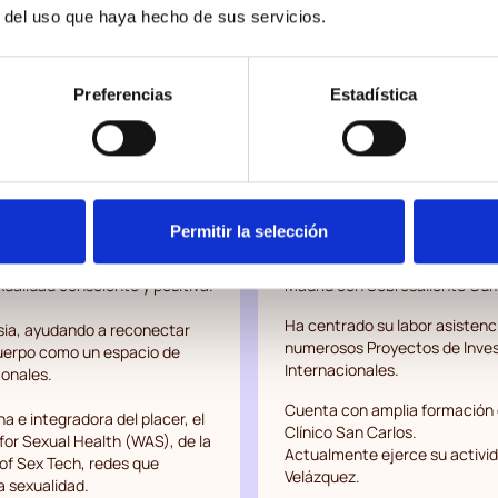
r del uso que haya hecho de sus servicios.
er
Raqu
Preferencias
Estadística
y coach de bienestar
Ginecóloga 
Más información
Permitir la selección
n una amplia trayectoria en
Licenciada en Medicina por la
jas a vivir con confianza,
el Hospital Clínico San Carlos
ualidad consciente y positiva.
Madrid con Sobresaliente Cu
Ha centrado su labor asistenc
usia, ayudando a reconectar
numerosos Proyectos de Inves
l cuerpo como un espacio de
Internacionales.
monales.
Cuenta con amplia formación e
a e integradora del placer, el
Clínico San Carlos.
for Sexual Health (WAS), de la
Actualmente ejerce su activida
of Sex Tech, redes que
Velázquez.
a sexualidad.