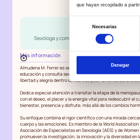
que hayan recopilado a parti
Selección
Almudena M. Ferr
Necesarias
de
consentimiento
Sexóloga y comunicadora, business coaching 
Más información
Denegar
Almudena M. Ferrer es sexóloga, formadora y divulgadora co
educación y consulta sexológica. Acompaña a personas y pare
libertad y alegría dentro de sus cuerpos, fomentando una sex
Dedica especial atención a transitar la etapa de la menopa
con el deseo, el placer y la energía vital para redescubrir e
bienestar, presencia y disfrute, más allá de los cambios hor
Su enfoque combina el rigor científico con una mirada cercan
cuerpo y las emociones. Es miembro de la World Association 
Asociación de Especialistas en Sexología (AES) y de Women 
promueven la investigación, la innovación y la diversidad en l