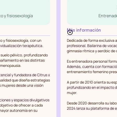
o y fisiosexología
Entrenado
Más información
o y fisiosexología, con un
Dedicada de forma exclusiva al
ividualización terapéutica.
profesional. Bailarina de voca
gimnasia rítmica y aeróbic de
 suelo pélvico, profundizando
mpañamiento en las distintas
Es entrenadora personal formad
a menopausia.
Además, cuenta con formación
entrenamiento femenino presen
tencial y fundadora de Citrus x
ualidad que diseña estrategias
A partir de 2010 orienta su es
as mujeres desde una visión
profundizando en el impacto d
mujer.
ciones y espacios divulgativos
Desde 2020 desarrolla su labo
 objetivo de ofrecer a cada
2024 lanza su plataforma de e
 mayor autonomía en su