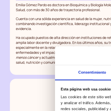
Emilia Gómez Pardo es doctora en Bioquímica y Biología Mole
Salud, con más de 30 años de trayectoria profesional.
Cuenta con una sólida experiencia en salud de la mujer, nutri
combinando investigación científica, liderazgo institucional 
evidencia.
Ha ocupado puestos de alta dirección en instituciones de re
amplia labor docente y divulgadora. En los últimos años, su 
especialmente en la relación entre alimentación y salud, con
enfermedades y el impacto de la nutrición en la calidad de v
menos cáncer
y actualmente trabaja como asesora y consul
salud, nutrición y comunicación científica.
Consentimiento
Esta página web usa cookie
Las cookies de este sitio we
y analizar el tráfico. Ademá
redes sociales, publicidad y