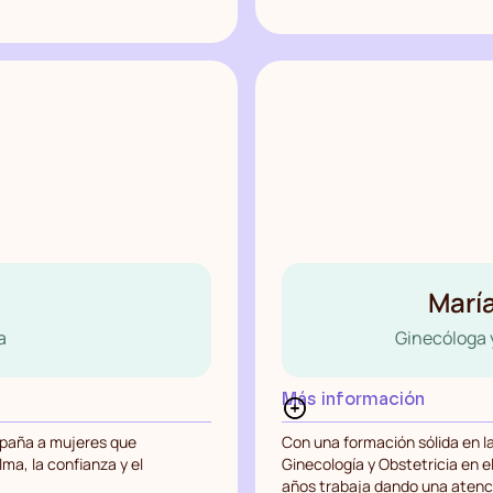
María
a
Ginecóloga 
Más información
mpaña a mujeres que
Con una formación sólida en l
ma, la confianza y el
Ginecología y Obstetricia en e
años trabaja dando una atenci