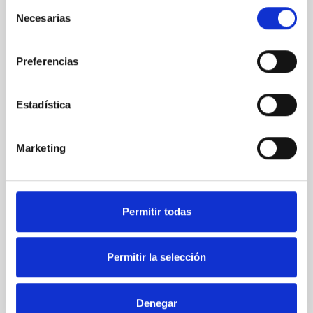
/
Selección
Necesarias
de
Billing Address
consentimiento
Preferencias
Items in Order
Estadística
Quantity: 
1
$0.00
Marketing
:
Permitir todas
Order Summary
Permitir la selección
Subtotal
$0.00
Denegar
Total